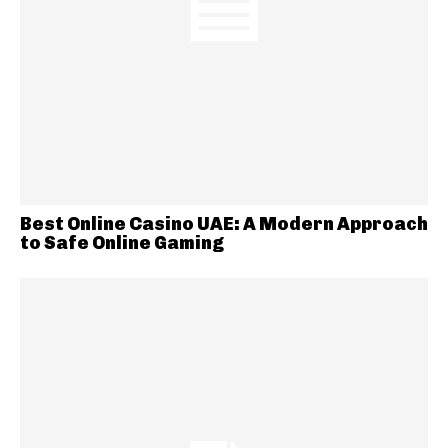
Best Online Casino UAE: A Modern Approach
to Safe Online Gaming