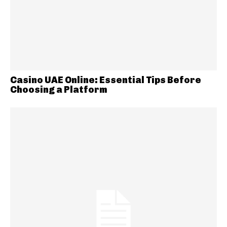
Casino UAE Online: Essential Tips Before
Choosing a Platform