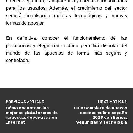
ofrecen seguridad, transparencia y buenas oportunidades
para los usuarios. Además, el crecimiento del sector
seguirá impulsando mejoras tecnológicas y nuevas
formas de apostar.
En definitiva, conocer el funcionamiento de las
plataformas y elegir con cuidado permitirá disfrutar del
mundo de las apuestas de forma más segura y
controlada.
PREVIOUS ARTICLE
NEXT ARTICLE
Cómo encontrar las
Guía Completa de nuevos
mejores plataformas de
casinos online españa
apuestas deportivas en
2026 con Bonos,
Internet
Seguridad y Tecnología