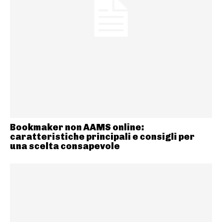
Bookmaker non AAMS online:
caratteristiche principali e consigli per
una scelta consapevole