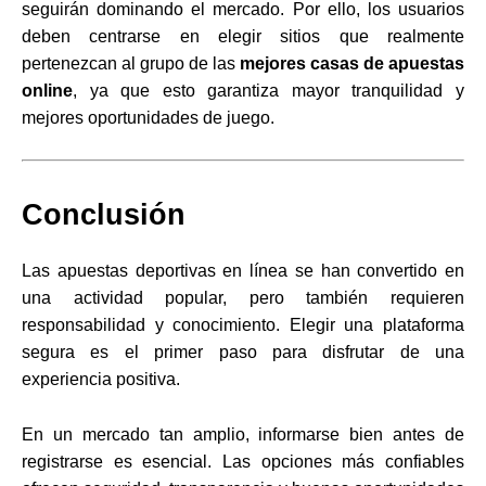
seguirán dominando el mercado. Por ello, los usuarios
deben centrarse en elegir sitios que realmente
pertenezcan al grupo de las
mejores casas de apuestas
online
, ya que esto garantiza mayor tranquilidad y
mejores oportunidades de juego.
Conclusión
Las apuestas deportivas en línea se han convertido en
una actividad popular, pero también requieren
responsabilidad y conocimiento. Elegir una plataforma
segura es el primer paso para disfrutar de una
experiencia positiva.
En un mercado tan amplio, informarse bien antes de
registrarse es esencial. Las opciones más confiables