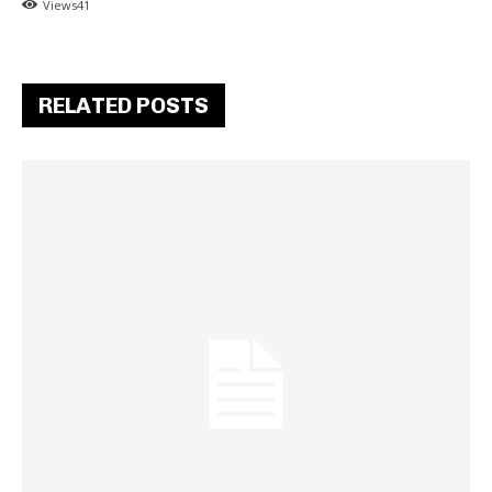
Views
41
RELATED POSTS