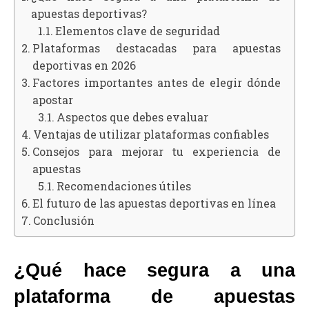
apuestas deportivas?
Elementos clave de seguridad
Plataformas destacadas para apuestas
deportivas en 2026
Factores importantes antes de elegir dónde
apostar
Aspectos que debes evaluar
Ventajas de utilizar plataformas confiables
Consejos para mejorar tu experiencia de
apuestas
Recomendaciones útiles
El futuro de las apuestas deportivas en línea
Conclusión
¿Qué hace segura a una
plataforma de apuestas