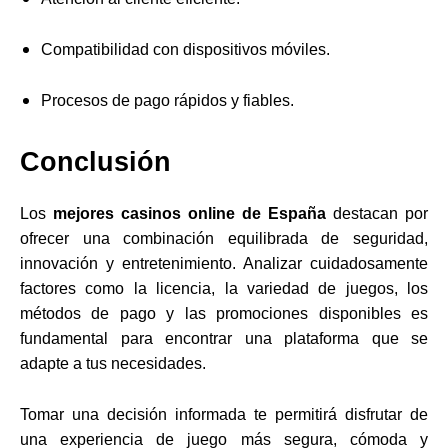
Compatibilidad con dispositivos móviles.
Procesos de pago rápidos y fiables.
Conclusión
Los
mejores casinos online de España
destacan por
ofrecer una combinación equilibrada de seguridad,
innovación y entretenimiento. Analizar cuidadosamente
factores como la licencia, la variedad de juegos, los
métodos de pago y las promociones disponibles es
fundamental para encontrar una plataforma que se
adapte a tus necesidades.
Tomar una decisión informada te permitirá disfrutar de
una experiencia de juego más segura, cómoda y