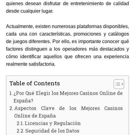
quienes desean disfrutar de entretenimiento de calidad
desde cualquier lugar.
Actualmente, existen numerosas plataformas disponibles,
cada una con características, promociones y catálogos
de juegos diferentes. Por ello, es importante conocer qué
factores distinguen a los operadores más destacados y
cómo identificar aquellos que ofrecen una experiencia
realmente satisfactoria.
Table of Contents
¿Por Qué Elegir los Mejores Casinos Online de
España?
Aspectos Clave de los Mejores Casinos
Online de España
Licencias y Regulación
Seguridad de los Datos