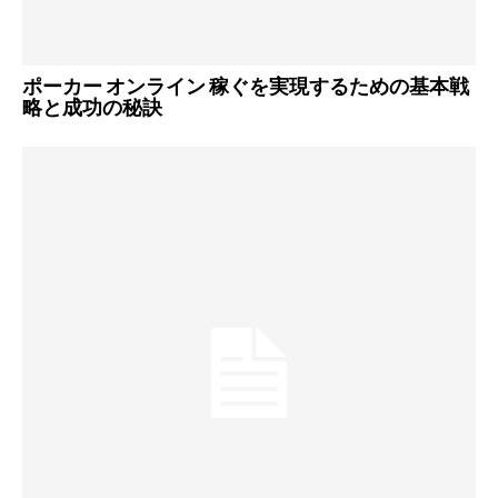
ポーカー オンライン 稼ぐを実現するための基本戦
略と成功の秘訣