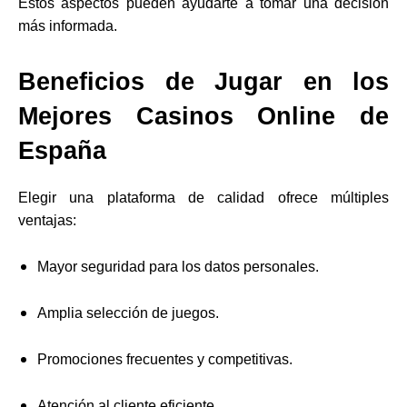
Estos aspectos pueden ayudarte a tomar una decisión
más informada.
Beneficios de Jugar en los
Mejores Casinos Online de
España
Elegir una plataforma de calidad ofrece múltiples
ventajas:
Mayor seguridad para los datos personales.
Amplia selección de juegos.
Promociones frecuentes y competitivas.
Atención al cliente eficiente.