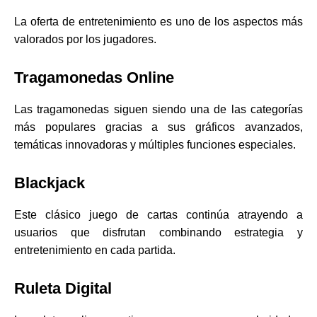
La oferta de entretenimiento es uno de los aspectos más
valorados por los jugadores.
Tragamonedas Online
Las tragamonedas siguen siendo una de las categorías
más populares gracias a sus gráficos avanzados,
temáticas innovadoras y múltiples funciones especiales.
Blackjack
Este clásico juego de cartas continúa atrayendo a
usuarios que disfrutan combinando estrategia y
entretenimiento en cada partida.
Ruleta Digital